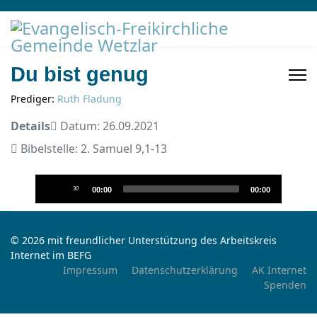
Du bist genug
Prediger:
Ruth Fladung
Details
Datum: 26.09.2021
Bibelstelle: 2. Samuel 9,1-13
Audio-
30
00:00
00:00
Player
© 2026 mit freundlicher Unterstützung des Arbeitskreis
Internet im BEFG
Impressum
Datenschutzerklärung
AK Internet
Spenden